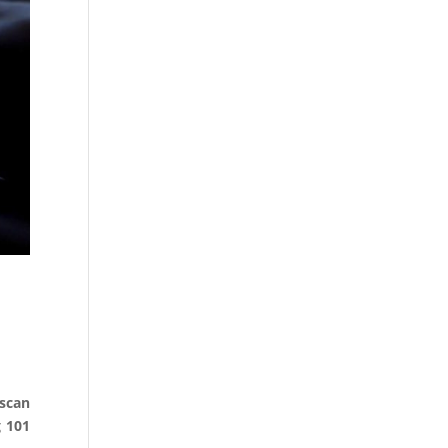
uscan
g 101