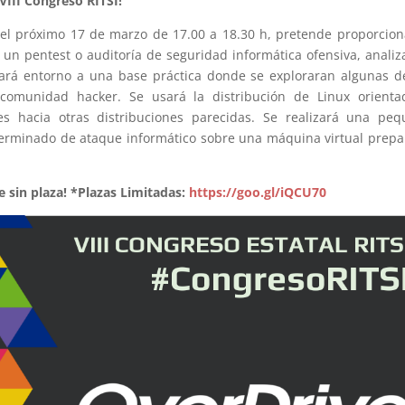
VIII Congreso RITSI!
rá el próximo 17 de marzo de 17.00 a 18.30 h, pretende proporcion
 un pentest o auditoría de seguridad informática ofensiva, anali
irará entorno a una base práctica donde se exploraran algunas d
comunidad hacker. Se usará la distribución de Linux orienta
ces hacia otras distribuciones parecidas. Se realizará una pe
terminado de ataque informático sobre una máquina virtual prep
e sin plaza! *Plazas Limitadas:
https://goo.gl/iQCU70