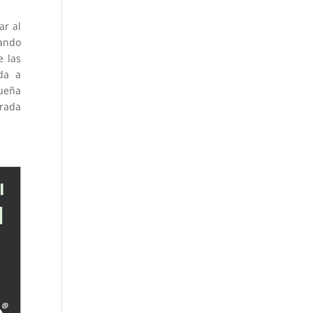
ar al
zando
e las
da a
queña
arada