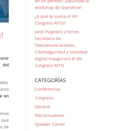
de un pentest? ¡Apúntate al
workshop de Overdrive!
¿A qué te suena el VIII
Congreso RITSI?
Jordi Puigneró y Ferrer,
!
Secretario de
Telecomunicaciones,
Ciberseguridad y Sociedad
gurar
Digital inaugurará el VIII
 del
Congreso RITSI
CATEGORÍAS
ales,
marzo
Conferencias
e en
Congreso
General
tínua
Patrocinadores
n que
Speaker Corner
os de